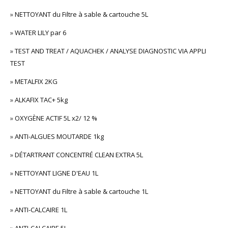
»
NETTOYANT du Filtre à sable & cartouche 5L
»
WATER LILY par 6
»
TEST AND TREAT / AQUACHEK / ANALYSE DIAGNOSTIC VIA APPLI
TEST
»
METALFIX 2KG
»
ALKAFIX TAC+ 5kg
»
OXYGÈNE ACTIF 5L x2/ 12 %
»
ANTI-ALGUES MOUTARDE 1kg
»
DÉTARTRANT CONCENTRÉ CLEAN EXTRA 5L
»
NETTOYANT LIGNE D'EAU 1L
»
NETTOYANT du Filtre à sable & cartouche 1L
»
ANTI-CALCAIRE 1L